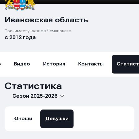
Ивановская область
Принимает участие в Чемпионате
с 2012 года
о
Видео
История
Контакты
Статист
Статистика
Сезон 2025-2026
Юноши
Девушки