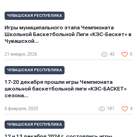
ЧУВАШСКАЯ РЕСПУБЛИКА
Отправить
Отправить
Отправить
Игры муниципального этапа Чемпионата
Нажимая кнопку “Отправить”, вы соглашаетесь с
Нажимая кнопку “Отправить”, вы соглашаетесь с
Школьной Баскетбольной Лиги «КЭС-Баскет» в
Нажимая кнопку “Отправить”, вы соглашаетесь с
условиями обработки персональных данных
условиями обработки персональных данных
Чувашской…
условиями обработки персональных данных
21 января, 2026
43
0
ЧУВАШСКАЯ РЕСПУБЛИКА
17-20 декабря прошли игры Чемпионата
школьной баскетбольной лиги «КЭС-БАСКЕТ»
сезона…
6 февраля, 2025
181
4
ЧУВАШСКАЯ РЕСПУБЛИКА
12 и 13 декабря 2024 г. состоялись игры