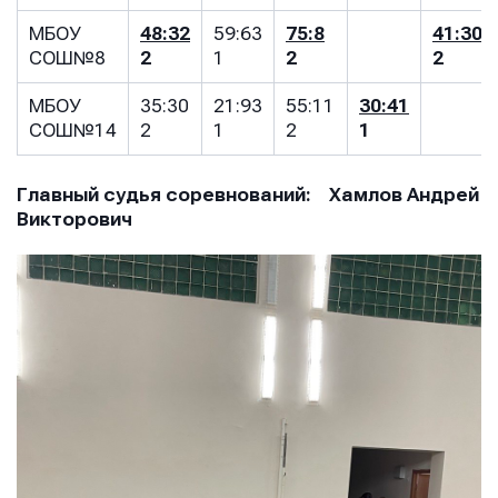
МБОУ
48:32
59:63
75:8
41:30
СОШ№8
2
1
2
2
МБОУ
35:30
21:93
55:11
30:41
СОШ№14
2
1
2
1
Главный судья соревнований: Хамлов Андрей
Викторович