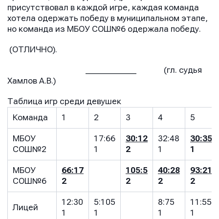
присутствовал в каждой игре, каждая команда
хотела одержать победу в муниципальном этапе,
но команда из МБОУ СОШ№6 одержала победу.
(ОТЛИЧНО).
_____________ (гл. судья
Хамлов А.В.)
Таблица игр среди девушек
Команда
1
2
3
4
5
МБОУ
17:66
30:12
32:48
30:35
СОШ№2
1
2
1
1
МБОУ
66:17
105:5
40:28
93:21
СОШ№6
2
2
2
2
12:30
5:105
8:75
11:55
Лицей
1
1
1
1