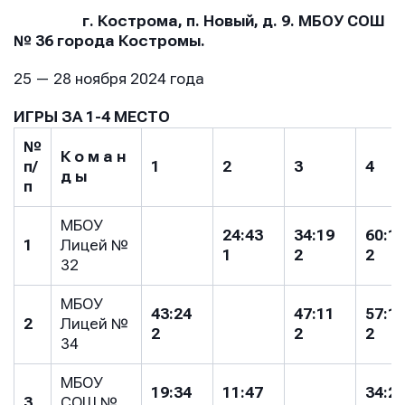
г. Кострома, п. Новый, д. 9. МБОУ СОШ
№ 36 города Костромы.
25 — 28 ноября 2024 года
ИГРЫ ЗА 1-4 МЕСТО
№
К о м а н
п/
1
2
3
4
д ы
п
МБОУ
24:43
34:19
60:1
1
Лицей №
1
2
2
32
МБОУ
43:24
47:11
57:1
2
Лицей №
2
2
2
34
МБОУ
19:34
11:47
34:2
3
СОШ №