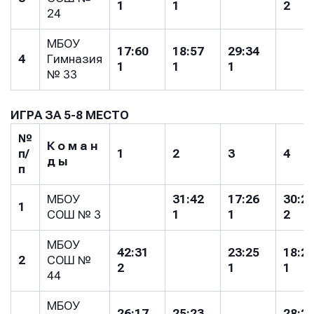
1
1
2
24
МБОУ
17:60
18:57
29:34
4
Гимназия
1
1
1
№ 33
ИГРА ЗА 5-8 МЕСТО
Имя
Имя
№
Имя
К о м а н
п/
1
2
3
4
д ы
п
E-mail
E-mail
МБОУ
31:42
17:26
30:2
E-mail
1
СОШ № 3
1
1
2
МБОУ
42:31
23:25
18:2
Телефон
Телефон
2
СОШ №
2
1
1
Телефон
44
МБОУ
26:17
25:23
28:2