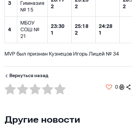
3
Гимназия
Сообщение
Сообщение
2
2
2
Сообщение
№ 15
МБОУ
23:30
25:18
24:28
4
СОШ №
1
2
1
21
MVP был признан Кузнецов Игорь Лицей № 34
Отправить
Отправить
Отправить
Вернуться назад
Нажимая кнопку “Отправить”, вы соглашаетесь с
Нажимая кнопку “Отправить”, вы соглашаетесь с
0
Нажимая кнопку “Отправить”, вы соглашаетесь с
условиями обработки персональных данных
условиями обработки персональных данных
условиями обработки персональных данных
Другие новости