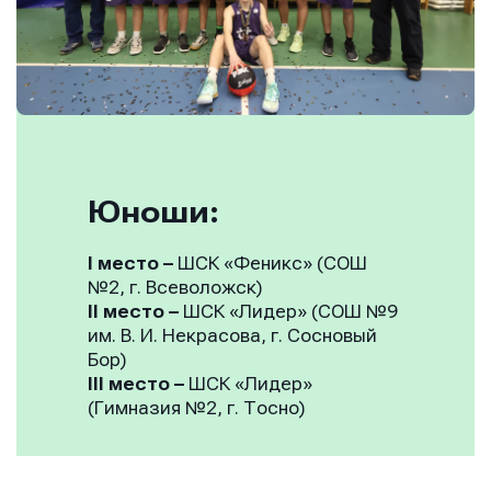
Юноши:
I место
–
ШСК «Феникс» (СОШ
№2, г. Всеволожск)
II место
–
ШСК «Лидер» (СОШ №9
им. В. И. Некрасова, г. Сосновый
Бор)
III место
–
ШСК «Лидер»
(Гимназия №2, г. Тосно)