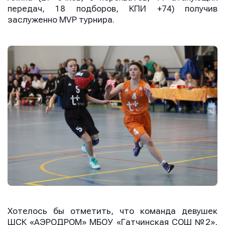
передач, 18 подборов, КПИ +74) получив
заслуженно MVP турнира.
Хотелось бы отметить, что команда девушек
ШСК «АЭРОДРОМ» МБОУ «Гатчинская СОШ №2»,