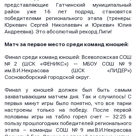
представляющие Гатчинский муниципальный
район уже 16 лет подряд, становятся
победителями регионального этапа (тренеры:
Юркевич Сергей Николаевич и Юркевич Юлия
Андреевна). Это абсолютный рекорд Лиги!
Матч за первое место среди команд юношей:
Имя
Имя
Имя
Финал среди команд юношей: Всеволожская СОШ
№2 (ШСК «ФЕНИКС») — МБОУ СОШ №9
им.В.И.Некрасова (ШСК «ЛИДЕР»)
E-mail
E-mail
Сосновоборский городской округ.
E-mail
Финал у юношей должен был быть самым
захватывающим матчем дня. Так и случилось! С
Телефон
Телефон
первых минут игры было понятно, что все парни
Телефон
настроены только на победу. После первой
половины игры на табло горел счет — 32:25 в
пользу прошлогодних победителей регионального
Сообщение
Сообщение
этапа – команды СОШ №9 им.В.И.Некрасова
Сообщение