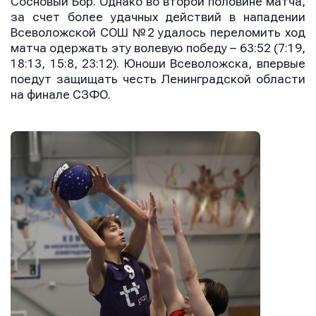
Сосновый Бор. Однако во второй половине матча,
за счет более удачных действий в нападении
Всеволожской СОШ №2 удалось переломить ход
матча одержать эту волевую победу – 63:52 (7:19,
18:13, 15:8, 23:12). Юноши Всеволожска, впервые
поедут защищать честь Ленинградской области
на финале СЗФО.
Отправить
Отправить
Отправить
Нажимая кнопку “Отправить”, вы соглашаетесь с
Нажимая кнопку “Отправить”, вы соглашаетесь с
Нажимая кнопку “Отправить”, вы соглашаетесь с
условиями обработки персональных данных
условиями обработки персональных данных
условиями обработки персональных данных