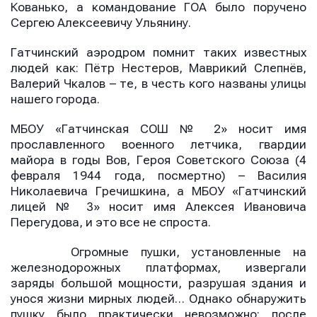
Кованько, а командование ГОА было поручено
Сергею Алексеевичу Ульянину.
Гатчинский аэродром помнит таких известных
людей как: Пётр Нестеров, Маврикий Слепнёв,
Валерий Чкалов – те, в честь кого названы улицы
нашего города.
МБОУ «Гатчинская СОШ № 2» носит имя
прославленного военного летчика, гвардии
майора в годы Вов, Героя Советского Союза (4
февраля 1944 года, посмертно) – Василия
Николаевича Гречишкина, а МБОУ «Гатчинский
лицей № 3» носит имя Алексея Ивановича
Перегудова, и это все не спроста.
Огромные пушки, установленные на
железнодорожных платформах, извергали
заряды большой мощности, разрушая здания и
унося жизни мирных людей… Однако обнаружить
пушку было практически невозможно: после