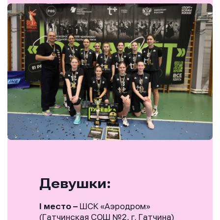
Девушки:
I место
–
ШСК «Аэродром»
(Гатчинская СОШ №2, г. Гатчина)