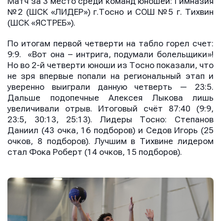
Матч за 3 место среди команд юношей: Гимназия
№2 (ШСК «ЛИДЕР») г.Тосно и СОШ №5 г. Тихвин
(ШСК «ЯСТРЕБ»).
По итогам первой четверти на табло горел счет:
9:9. «Вот она – интрига, подумали болельщики»!
Но во 2-й четверти юноши из Тосно показали, что
не зря впервые попали на региональный этап и
уверенно выиграли данную четверть — 23:5.
Дальше подопечные Алексея Лыкова лишь
увеличивали отрыв. Итоговый счёт 87:40 (9:9,
23:5, 30:13, 25:13). Лидеры Тосно: Степанов
Даниил (43 очка, 16 подборов) и Седов Игорь (25
очков, 8 подборов). Лучшим в Тихвине лидером
стал Фока Роберт (14 очков, 15 подборов).