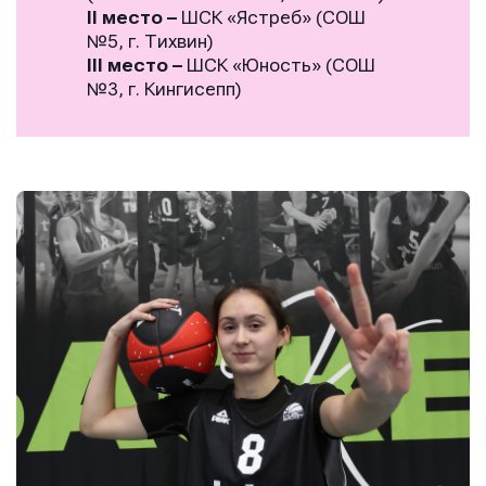
II место
–
ШСК «Ястреб» (СОШ
№5, г. Тихвин)
III место
–
ШСК «Юность» (СОШ
№3, г. Кингисепп)