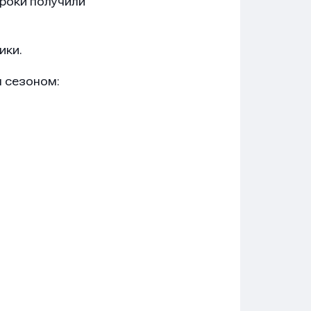
гроки получили
ики.
м сезоном: