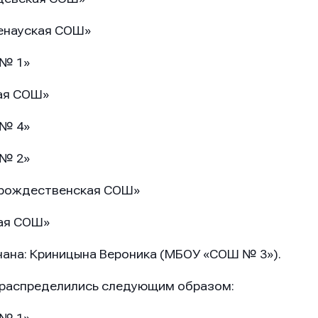
генауская СОШ»
 № 1»
вая СОШ»
 № 4»
 № 2»
орождественская СОШ»
ная СОШ»
ана: Криницына Вероника (МБОУ «СОШ № 3»).
распределились следующим образом: