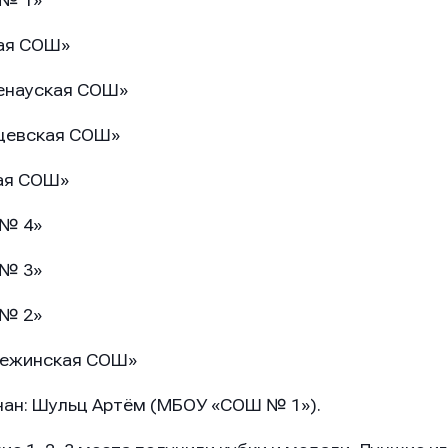
 № 1»
ная СОШ»
генауская СОШ»
нцевская СОШ»
вая СОШ»
 № 4»
 № 3»
 № 2»
вежинская СОШ»
он
он
он
ан: Шульц Артём (МБОУ «СОШ № 1»).