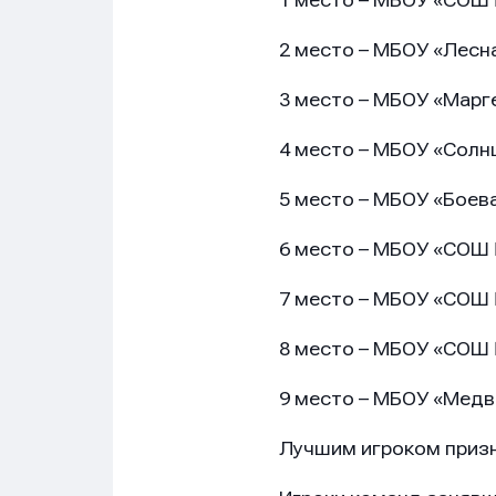
1 место – МБОУ «СОШ
2 место – МБОУ «Лес
3 место – МБОУ «Мар
4 место – МБОУ «Сол
Имя
Имя
Имя
5 место – МБОУ «Бое
6 место – МБОУ «СОШ
7 место – МБОУ «СОШ
E-mail
E-mail
E-mail
8 место – МБОУ «СОШ
9 место – МБОУ «Мед
Телеф
Телеф
Телеф
Лучшим игроком призн