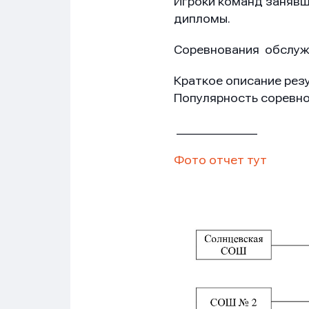
Игроки команд занявши
дипломы.
Сообщ
Сообщ
Сообщ
Соревнования обслужив
Краткое описание рез
Популярность соревно
_____________ (гл
Фото отчет тут
Нажим
Нажим
Нажим
обраб
обраб
обраб