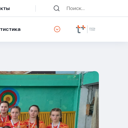
акты
тистика