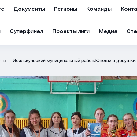
ге
Документы
Регионы
Команды
Конт
и
Суперфинал
Проекты лиги
Медиа
Ста
сти
Исилькульский муниципальный район.Юноши и девушки.