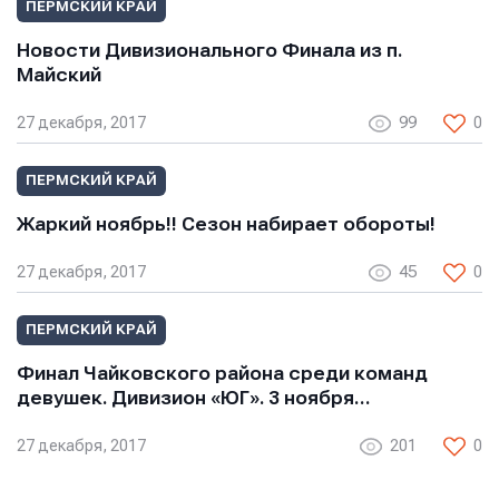
Отправить
Отправить
ПЕРМСКИЙ КРАЙ
Отправить
Новости Дивизионального Финала из п.
Нажимая кнопку “Отправить”, вы соглашаетесь с
Нажимая кнопку “Отправить”, вы соглашаетесь с
Майский
Нажимая кнопку “Отправить”, вы соглашаетесь с
условиями обработки персональных данных
условиями обработки персональных данных
условиями обработки персональных данных
27 декабря, 2017
99
0
ПЕРМСКИЙ КРАЙ
Жаркий ноябрь!! Сезон набирает обороты!
27 декабря, 2017
45
0
ПЕРМСКИЙ КРАЙ
Финал Чайковского района среди команд
девушек. Дивизион «ЮГ». 3 ноября…
27 декабря, 2017
201
0