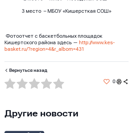
3 место –
МБОУ «Кишерсткая СОШ»
E-mail
E-mail
E-mail
Фотоотчет с баскетбольных площадок
Телефон
Телефон
Кишертского района здесь —
http://www.kes-
Телефон
basket.ru/?region=4&r_albom=431
Сообщение
Сообщение
Вернуться назад
Сообщение
0
Другие новости