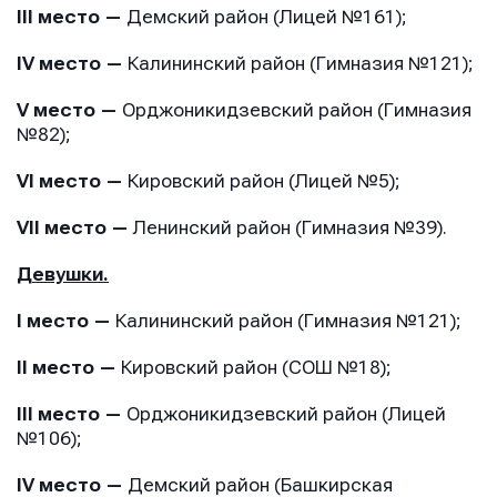
III место —
Демский район (Лицей №161);
IV место —
Калининский район (Гимназия №121);
V место —
Орджоникидзевский район (Гимназия
№82);
VI место —
Кировский район (Лицей №5);
VII место —
Ленинский район (Гимназия №39).
Девушки.
I место —
Калининский район (Гимназия №121);
II место —
Кировский район (СОШ №18);
III место —
Орджоникидзевский район (Лицей
№106);
IV место —
Демский район (Башкирская