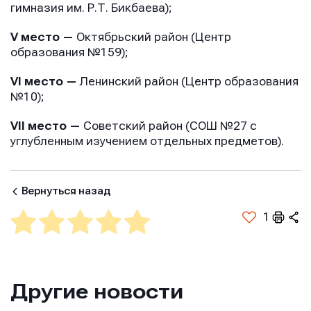
гимназия им. Р.Т. Бикбаева);
V место —
Октябрьский район (Центр
образования №159);
VI место —
Ленинский район (Центр образования
№10);
Имя
Имя
VII место —
Советский район (СОШ №27 с
Имя
углубленным изучением отдельных предметов).
E-mail
E-mail
Вернуться назад
E-mail
1
Телефон
Телефон
Телефон
Другие новости