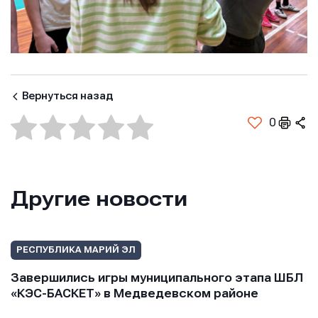
E-mail
E-mail
E-mail
Телефон
Телефон
Телефон
Вернуться назад
0
Сообщение
Сообщение
Сообщение
Другие новости
РЕСПУБЛИКА МАРИЙ ЭЛ
Завершились игры муниципального этапа ШБЛ
Отправить
Отправить
«КЭС-БАСКЕТ» в Медведевском районе
Отправить