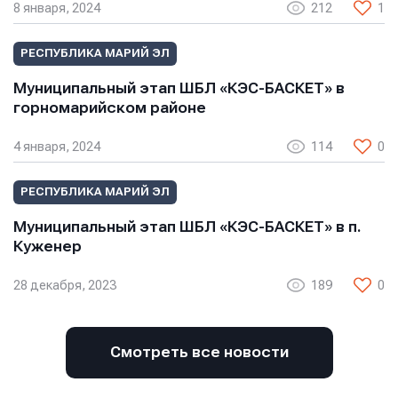
8 января, 2024
212
1
Нажимая кнопку “Отправить”, вы соглашаетесь с
Нажимая кнопку “Отправить”, вы соглашаетесь с
Нажимая кнопку “Отправить”, вы соглашаетесь с
условиями обработки персональных данных
условиями обработки персональных данных
условиями обработки персональных данных
РЕСПУБЛИКА МАРИЙ ЭЛ
Муниципальный этап ШБЛ «КЭС-БАСКЕТ» в
горномарийском районе
4 января, 2024
114
0
РЕСПУБЛИКА МАРИЙ ЭЛ
Муниципальный этап ШБЛ «КЭС-БАСКЕТ» в п.
Куженер
28 декабря, 2023
189
0
Смотреть все новости