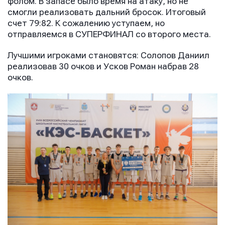
фолом. В запасе было время на атаку, но не
смогли реализовать дальний бросок. Итоговый
счет 79:82. К сожалению уступаем, но
отправляемся в СУПЕРФИНАЛ со второго места.
Лучшими игроками становятся: Солопов Даниил
реализовав 30 очков и Усков Роман набрав 28
очков.
Имя
Имя
Имя