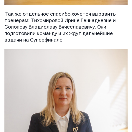
Так же отдельное спасибо хочется выразить
тренерам: Тихомировой Ирине Геннадьевне и
E-mail
E-mail
E-mail
Солопову Владиславу Вячеславовичу. Они
подготовили команду и их ждут дальнейшие
задачи на Суперфинале.
Телефон
Телефон
Телефон
Сообщение
Сообщение
Сообщение