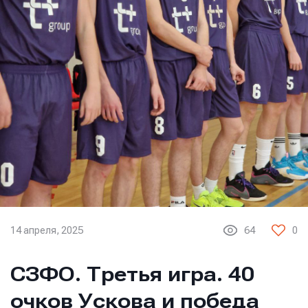
14 апреля, 2025
64
0
СЗФО. Третья игра. 40
очков Ускова и победа