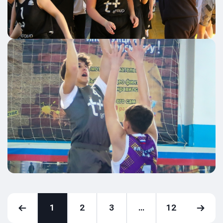
1
2
3
...
12