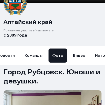
Алтайский край
Принимает участие в Чемпионате
с 2009 года
Новости
Команды
Фото
Видео
Исто
Город Рубцовск. Юноши и
девушки.