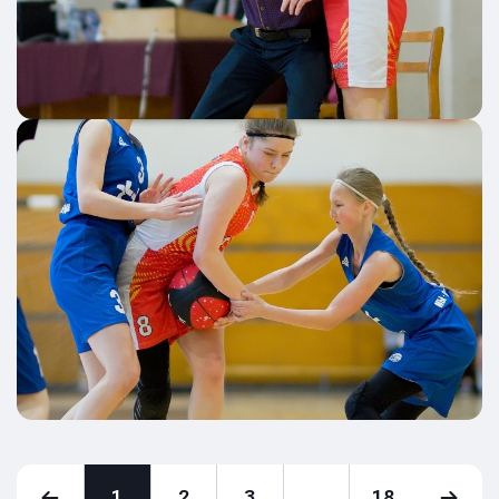
1
2
3
...
18