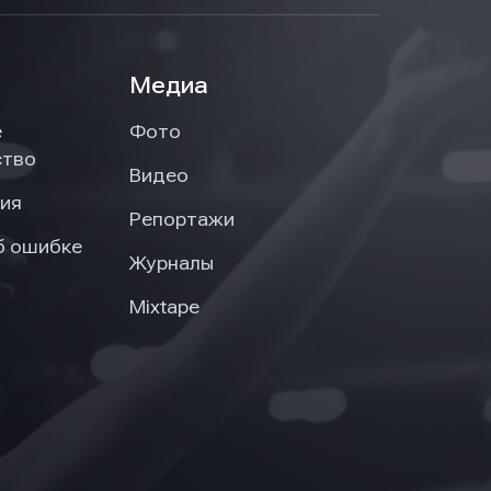
Медиа
е
Фото
ство
Видео
ия
Репортажи
б ошибке
Журналы
Mixtape