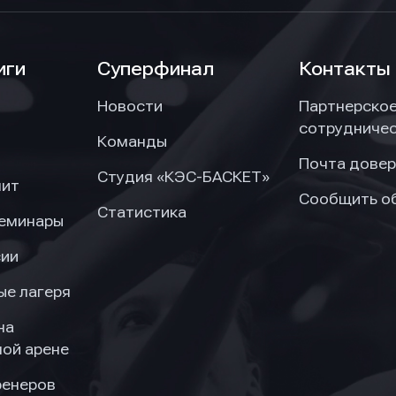
иги
Суперфинал
Контакты
Новости
Партнерско
сотрудниче
Команды
Почта довер
Студия «КЭС-БАСКЕТ»
нит
Сообщить о
Статистика
семинары
сии
ые лагеря
на
ой арене
ренеров