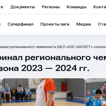
ге
Документы
Регионы
Команды
Конт
и
Суперфинал
Проекты лиги
Медиа
Ста
финал регионального чемпионата ШБЛ «КЭС-БАСКЕТ» сезона 
финал регионального ч
она 2023 — 2024 гг.