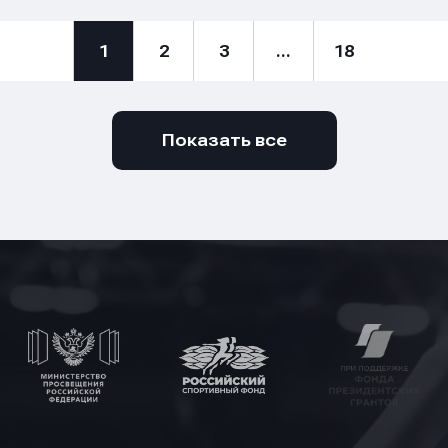
1
2
3
...
18
Показать все