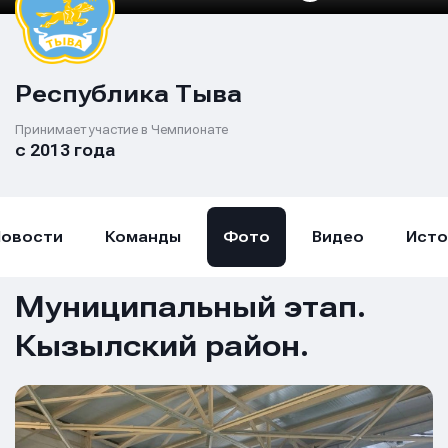
Республика Тыва
Принимает участие в Чемпионате
с 2013 года
Новости
Команды
Фото
Видео
Исто
Муниципальный этап.
Кызылский район.