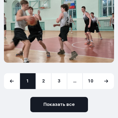
1
2
3
...
10
Показать все