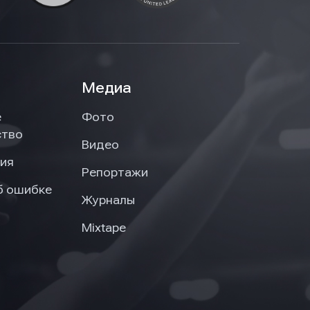
Медиа
е
Фото
ство
Видео
ия
Репортажи
б ошибке
Журналы
Mixtape