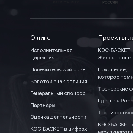
О лиге
Проекты л
Исполнительная
КЭС-БАСКЕТ
дирекция
Жизнь после
Попечительский совет
Поколение,
которое пом
Золотой знак отличия
Тренерские 
Генеральный спонсор
Где-то в Рос
Партнеры
Тренировочн
Оценка деятельности
КЭС-БАСКЕТ 
КЭС-БАСКЕТ в цифрах
международн