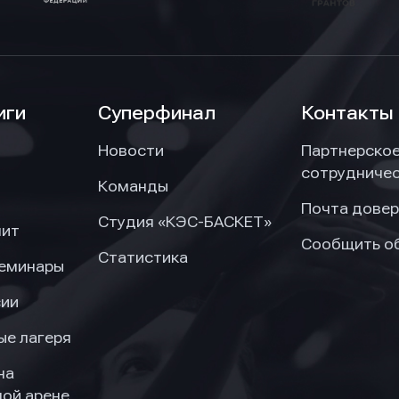
иги
Суперфинал
Контакты
Новости
Партнерско
сотрудниче
Команды
Почта довер
Студия «КЭС-БАСКЕТ»
нит
Сообщить о
Статистика
семинары
сии
ые лагеря
на
ой арене