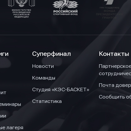
иги
Суперфинал
Контакты
Новости
Партнерско
сотрудниче
Команды
Почта довер
Студия «КЭС-БАСКЕТ»
нит
Сообщить о
Статистика
семинары
сии
ые лагеря