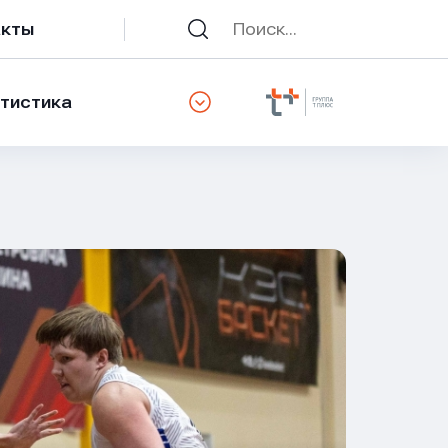
акты
тистика