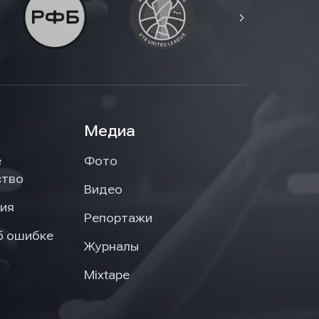
Медиа
е
Фото
ство
Видео
ия
Репортажи
б ошибке
Журналы
Mixtape