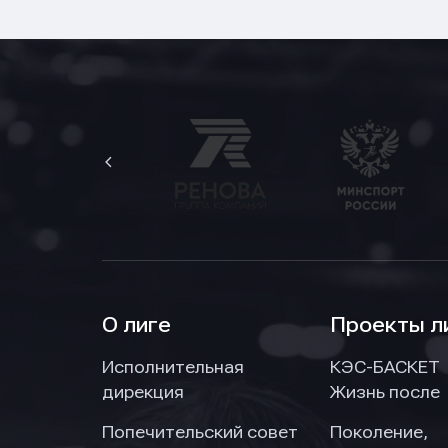
Нажим
Нажим
Нажим
обраб
обраб
обраб
О лиге
Проекты л
Исполнительная
КЭС-БАСКЕТ
дирекция
Жизнь после
Попечительский совет
Поколение,