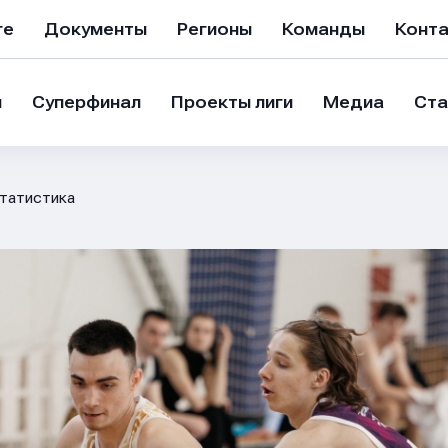
ге
Документы
Регионы
Команды
Конт
и
Суперфинал
Проекты лиги
Медиа
Ста
татистика