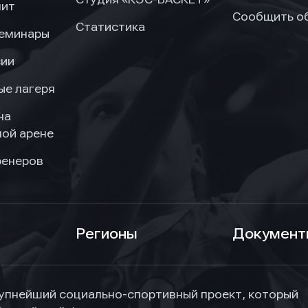
нит
Сообщить о
Статистика
семинары
сии
ые лагеря
на
ой арене
ренеров
Регионы
Документ
упнейший социально-спортивный проект, который