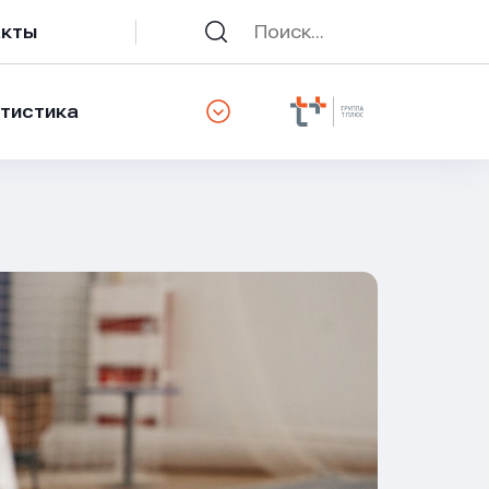
акты
тистика