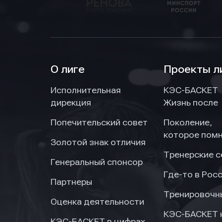
О лиге
Проекты л
Нажим
Нажим
Нажим
Исполнительная
КЭС-БАСКЕТ
обраб
обраб
обраб
дирекция
Жизнь после
Попечительский совет
Поколение,
которое пом
Золотой знак отличия
Тренерские 
Генеральный спонсор
Где-то в Рос
Партнеры
Тренировочн
Оценка деятельности
КЭС-БАСКЕТ 
КЭС-БАСКЕТ в цифрах