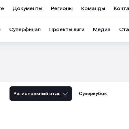
ге
Документы
Регионы
Команды
Конт
и
Суперфинал
Проекты лиги
Медиа
Ста
Региональный этап
Суперкубок