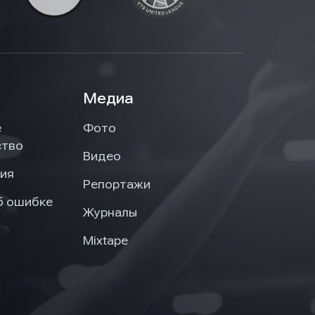
Медиа
е
Фото
ство
Видео
ия
Репортажи
б ошибке
Журналы
Mixtape