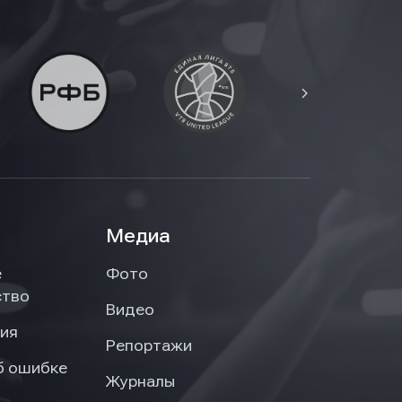
Медиа
е
Фото
ство
Видео
ия
Репортажи
б ошибке
Журналы