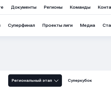
ге
Документы
Регионы
Команды
Конт
и
Суперфинал
Проекты лиги
Медиа
Ста
Региональный этап
Суперкубок