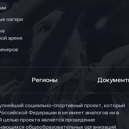
сии
ые лагеря
на
ой арене
ренеров
Регионы
Документ
упнейший социально-спортивный проект, который
Российской Федерации и не имеет аналогов ни в
ной целью проекта является проведение
учающихся общеобразовательных организаций.