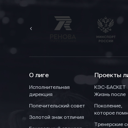
Нажим
Нажим
Нажим
обраб
обраб
обраб
О лиге
Проекты л
Исполнительная
КЭС-БАСКЕТ
дирекция
Жизнь после
Попечительский совет
Поколение,
которое пом
Золотой знак отличия
Тренерские 