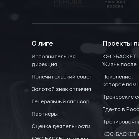
О лиге
Проекты л
Нажим
Нажим
Нажим
Исполнительная
КЭС-БАСКЕТ
обраб
обраб
обраб
дирекция
Жизнь после
Попечительский совет
Поколение,
которое пом
Золотой знак отличия
Тренерские 
Генеральный спонсор
Где-то в Рос
Партнеры
Тренировочн
Оценка деятельности
КЭС-БАСКЕТ 
КЭС-БАСКЕТ в цифрах