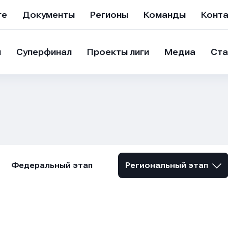
ге
Документы
Регионы
Команды
Конт
и
Суперфинал
Проекты лиги
Медиа
Ста
Федеральный этап
Региональный этап