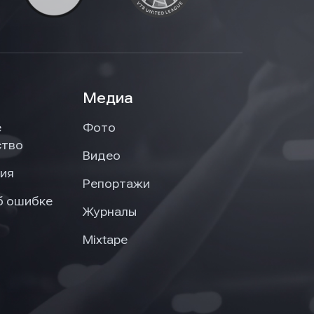
Медиа
е
Фото
ство
Видео
ия
Репортажи
б ошибке
Журналы
Mixtape