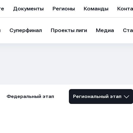
ге
Документы
Регионы
Команды
Конт
и
Суперфинал
Проекты лиги
Медиа
Ста
Федеральный этап
Региональный этап