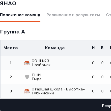
ЯНАО
Положение команд
Расписание и результаты
С
Группа А
Место
Команда
И
В
СОШ №3
1
0
0
Ноябрьск
ГШИ
2
0
0
Гыда
Старшая школа «Высотка»
3
0
0
Губкинский