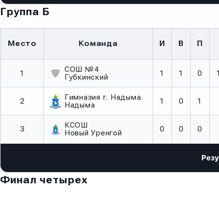
Группа Б
Место
Команда
И
В
П
СОШ №4
1
1
1
0
Губкинский
Гимназия г. Надыма
2
1
0
1
Надыма
КСОШ
3
0
0
0
Новый Уренгой
Финал четырех