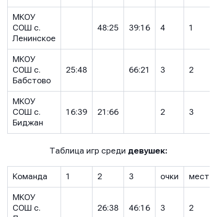
Имя
Имя
МКОУ
Имя
СОШ с.
48:25
39:16
4
1
Ленинское
E-mail
E-mail
МКОУ
E-mail
СОШ с.
25:48
66:21
3
2
Бабстово
Телефон
Телефон
МКОУ
Телефон
СОШ с.
16:39
21:66
2
3
Биджан
Сообщение
Сообщение
Таблица игр среди
девушек:
Сообщение
Команда
1
2
3
очки
место
МКОУ
СОШ с.
26:38
46:16
3
2