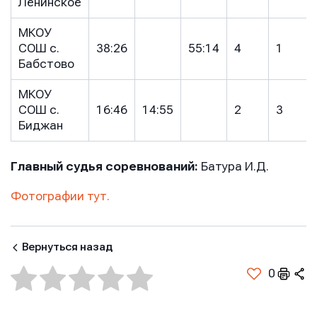
Ленинское
МКОУ
Отправить
Отправить
СОШ с.
38:26
55:14
4
1
Отправить
Бабстово
Нажимая кнопку “Отправить”, вы соглашаетесь с
Нажимая кнопку “Отправить”, вы соглашаетесь с
МКОУ
Нажимая кнопку “Отправить”, вы соглашаетесь с
условиями обработки персональных данных
условиями обработки персональных данных
СОШ с.
16:46
14:55
2
3
условиями обработки персональных данных
Биджан
Главный судья соревнований:
Батура И.Д.
Фотографии тут.
Вернуться назад
0