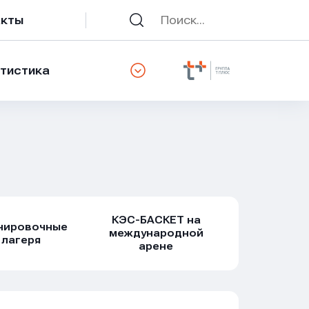
акты
тистика
КЭС-БАСКЕТ на
нировочные
международной
лагеря
арене