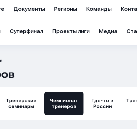
ге
Документы
Регионы
Команды
Конт
и
Суперфинал
Проекты лиги
Медиа
Ста
в
ров
Тренерские
Чемпионат
Где-то в
Тре
семинары
тренеров
России