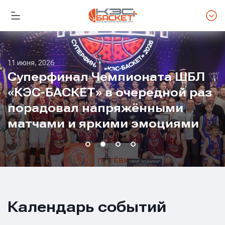
5 июня, 2026
11 июня, 2026
Суперфинал Чемпионата ШБЛ
«КЭС-БАСКЕТ» в очередной раз
порадовал напряжёнными
12 июня, 2026
18 мая, 2026
матчами и яркими эмоциями
Календарь событий