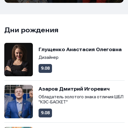
Имя
E-mail
E-mail
Дни рождения
E-mail
Глущенко Анастасия Олеговна
Телефон
Телефон
Телефон
Дизайнер
9.08
Сообщение
Сообщение
Сообщение
Азаров Дмитрий Игоревич
Обладатель золотого знака отличия ШБЛ
"КЭС-БАСКЕТ"
9.08