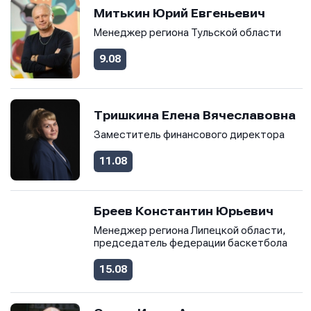
Митькин Юрий Евгеньевич
Отправить
Отправить
Менеджер региона Тульской области
Отправить
9.08
Нажимая кнопку “Отправить”, вы соглашаетесь с
Нажимая кнопку “Отправить”, вы соглашаетесь с
Нажимая кнопку “Отправить”, вы соглашаетесь с
условиями обработки персональных данных
условиями обработки персональных данных
условиями обработки персональных данных
Тришкина Елена Вячеславовна
Заместитель финансового директора
11.08
Бреев Константин Юрьевич
Менеджер региона Липецкой области,
председатель федерации баскетбола
15.08