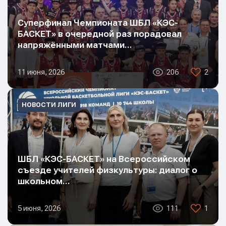
Суперфинал Чемпионата ШБЛ «КЭС-
БАСКЕТ» в очередной раз порадовал
напряжёнными матчами…
11 июня, 2026
206
2
НОВОСТИ ЛИГИ
ШБЛ «КЭС-БАСКЕТ» на Всероссийском
съезде учителей физкультуры: диалог о
школьном…
5 июня, 2026
111
1