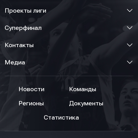
Имя
Проекты лиги
E-mail
E-mail
Суперфинал
E-mail
Контакты
Телефон
Телефон
Телефон
Медиа
Сообщение
Сообщение
Сообщение
Новости
Команды
Регионы
Документы
Статистика