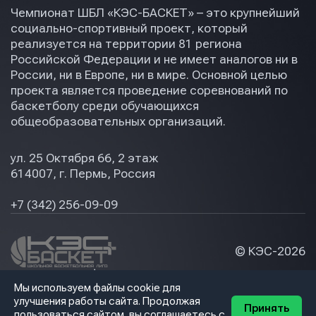
Чемпионат ШБЛ «КЭС-БАСКЕТ» – это крупнейший
Отправить
Отправить
социально-спортивный проект, который
Отправить
реализуется на территории 81 региона
Российской Федерации и не имеет аналогов ни в
Нажимая кнопку “Отправить”, вы соглашаетесь с
Нажимая кнопку “Отправить”, вы соглашаетесь с
России, ни в Европе, ни в мире. Основной целью
Нажимая кнопку “Отправить”, вы соглашаетесь с
условиями обработки персональных данных
условиями обработки персональных данных
проекта является проведение соревнований по
условиями обработки персональных данных
баскетболу среди обучающихся
общеобразовательных организаций.
ул. 25 Октября 66, 2 этаж
614007, г. Пермь, Россия
+7 (342) 256-09-09
© КЭС-
2026
Политика конфидециальности
Мы используем файлы cookie для
Разработка сайта
улучшения работы сайта. Продолжая
Принять
пользоваться сайтом, вы соглашаетесь с