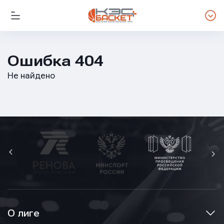
Ошибка 404
Не найдено
О лиге
Имя
Имя