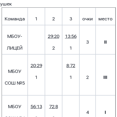
вушек
Команда
1
2
3
очки
место
МБОУ-
2
9
:
2
0
13
:
56
3
II
ЛИЦЕЙ
2
1
он
он
он
2
0:
29
8:
72
МБОУ
1
1
2
III
СОШ №5
ение
ение
ение
МБОУ
56
:
13
72
:
8
4
I