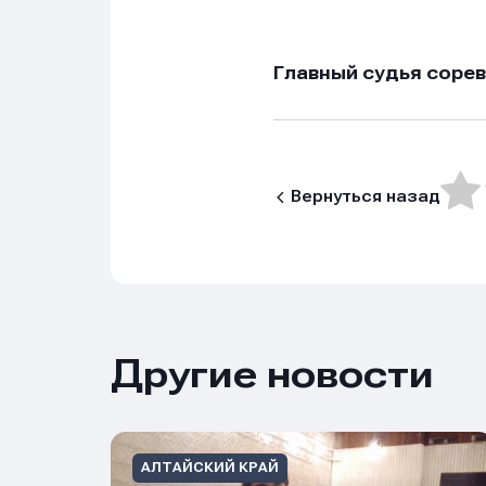
Главный судья со
Вернуться назад
Нажим
Нажим
Нажим
обраб
обраб
обраб
Другие новости
АЛТАЙСКИЙ КРАЙ