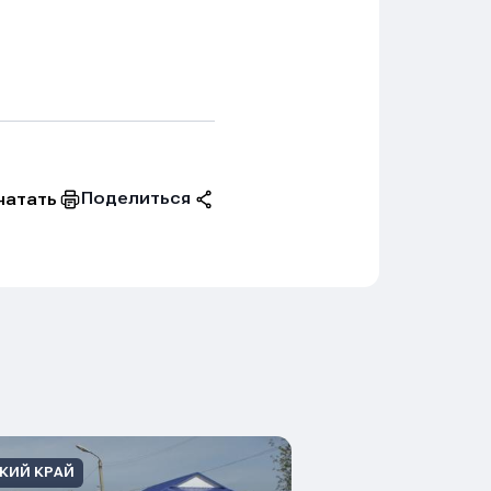
чук
Поделиться
чатать
КИЙ КРАЙ