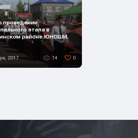
о проведении
пального этапа в
инском районе.ЮНОШИ.
ря, 2017
74
0