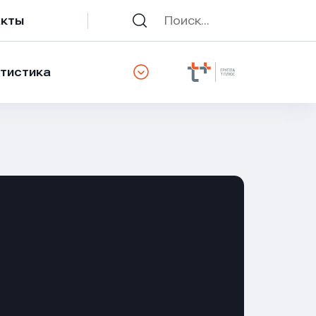
акты
тистика