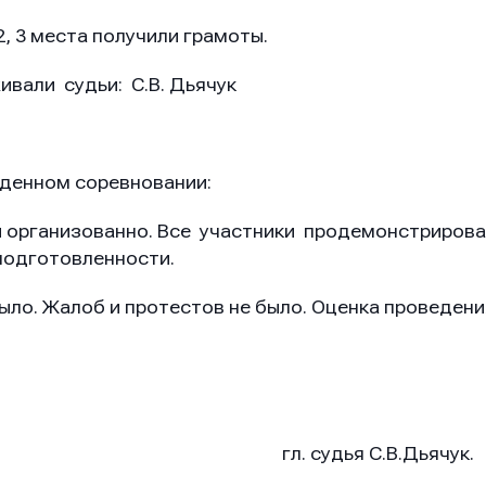
, 3 места получили грамоты.
вали судьи: С.В. Дьячук
еденном соревновании:
 организованно. Все участники продемонстрирова
подготовленности.
ло. Жалоб и протестов не было. Оценка проведен
дья С.В.Дьячук.