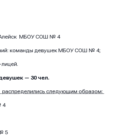
.Алейск МБОУ СОШ № 4
ний: команды девушек МБОУ СОШ № 4;
лицей.
девушек — 30 чел.
к
распределились следующим образом:
 4
№ 5