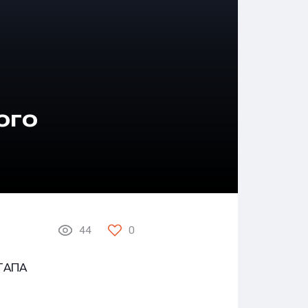
ого
44
0
ТАПА