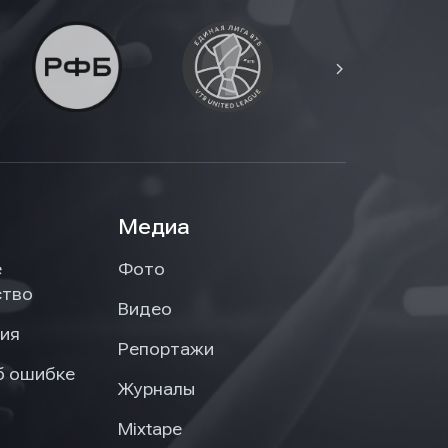
Медиа
е
Фото
ство
Видео
ия
Репортажи
б ошибке
Журналы
Mixtape