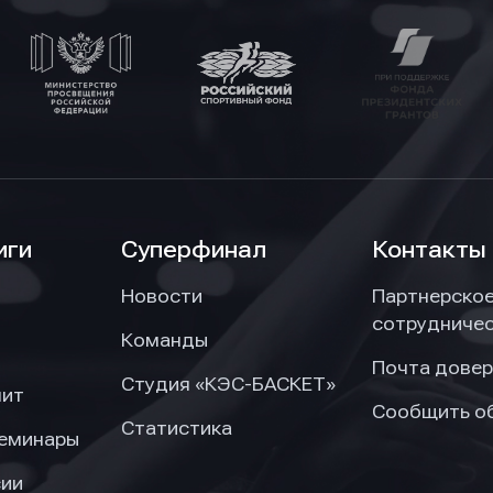
иги
Суперфинал
Контакты
Новости
Партнерско
сотрудниче
Команды
Почта довер
Студия «КЭС-БАСКЕТ»
нит
Сообщить о
Статистика
семинары
сии