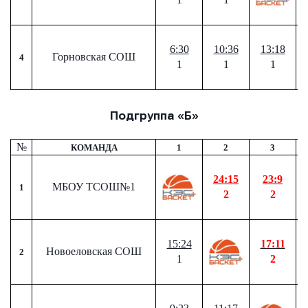
6:30
10:36
13:18
Горновская СОШ
4
1
1
1
Подгруппа «Б»
№
КОМАНДА
1
2
3
24:15
23:9
МБОУ ТСОШ№1
1
2
2
15:24
17:11
Имя
Имя
Новоеловская СОШ
2
1
2
Имя