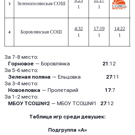
9:23
11:17
E-mail
E-mail
Зеленополянская СОШ
3
1
1
E-mail
4:32
17:19
14:22
Телефон
Телефон
Боровлянская СОШ
4
1
1
1
Телефон
За 7-8 место:
Сообщение
Сообщение
Горновое
— Боровлянка
21
:12
Сообщение
За 5-6 место:
Зеленая поляна
— Ельцовка
27
:11
За 3-4 место:
Новоеловка
— Пролетарий
17
:7
За 1-2 место:
МБОУ ТСОШ№2
— МБОУ ТСОШ№1
27
:12
Таблица игр среди девушек:
Отправить
Отправить
Отправить
Подгруппа «А»