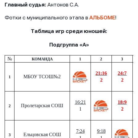
Главный судья:
Антонов С.А.
Фотки с муниципального этапа в
АЛЬБОМЕ
!
Таблица игр среди юношей:
Подгруппа «А»
№
КОМАНДА
1
2
3
21:16
24:7
МБОУ ТСОШ№2
1
2
2
16:21
18:9
Пролетарская СОШ
2
1
2
7:24
9:18
Ельцовская СОШ
3
1
1