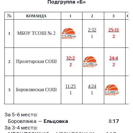
Подгруппа «Б»
№
КОМАНДА
1
2
3
ОЧ
2:32
25:11
МБОУ ТСОШ
№
2
1
1
2
32:2
24:4
Пролетарская
СОШ
2
2
2
11:25
4:24
Боровлянская СОШ
3
1
1
За 5-6 место:
Боровлянка —
Ельцовка
8:
17
За 3-4 место: