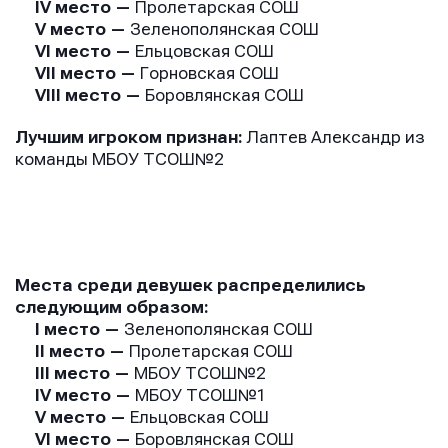
IV место —
Пролетарская СОШ
V место —
Зеленополянская СОШ
VI место —
Ельцовская СОШ
VII место —
Горновская СОШ
VIII место —
Боровлянская СОШ
Лучшим игроком признан:
Лаптев Александр из
команды МБОУ ТСОШ№2
Места среди девушек распределились
следующим образом:
I место —
Зеленополянская СОШ
II место —
Пролетарская СОШ
III место —
МБОУ ТСОШ№2
IV место —
МБОУ ТСОШ№1
V место —
Ельцовская СОШ
VI место —
Боровлянская СОШ