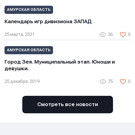
E-mail
АМУРСКАЯ ОБЛАСТЬ
Календарь игр дивизиона ЗАПАД
Телефон
Телефон
Телефон
25 марта, 2021
36
0
Сообщение
Сообщение
АМУРСКАЯ ОБЛАСТЬ
Сообщение
Город Зея. Муниципальный этап. Юноши и
девушки.
25 декабря, 2019
75
0
Смотреть все новости
Отправить
Отправить
Отправить
Нажимая кнопку “Отправить”, вы соглашаетесь с
Нажимая кнопку “Отправить”, вы соглашаетесь с