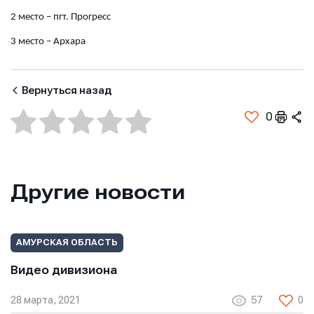
2 место – пгт. Прогресс
3 место – Архара
Вернуться назад
0
Другие новости
Имя
Имя
АМУРСКАЯ ОБЛАСТЬ
Имя
Видео дивизиона
E-mail
E-mail
28 марта, 2021
57
0