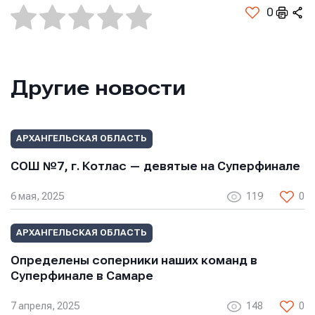
Телефон
Телефон
0
Телефон
Сообщение
Сообщение
Другие новости
Сообщение
АРХАНГЕЛЬСКАЯ ОБЛАСТЬ
СОШ №7, г. Котлас — девятые на Суперфинале
6 мая, 2025
119
0
Отправить
Отправить
АРХАНГЕЛЬСКАЯ ОБЛАСТЬ
Отправить
Определены соперники наших команд в
Нажимая кнопку “Отправить”, вы соглашаетесь с
Нажимая кнопку “Отправить”, вы соглашаетесь с
Нажимая кнопку “Отправить”, вы соглашаетесь с
Суперфинале в Самаре
условиями обработки персональных данных
условиями обработки персональных данных
условиями обработки персональных данных
7 апреля, 2025
148
0