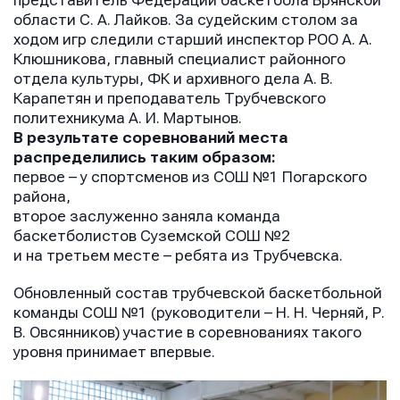
представитель Федерации баскетбола Брянской
области С. А. Лайков. За судейским столом за
ходом игр следили старший инспектор РОО А. А.
Клюшникова, главный специалист районного
отдела культуры, ФК и архивного дела А. В.
Карапетян и преподаватель Трубчевского
политехникума А. И. Мартынов.
В результате соревнований места
распределились таким образом:
первое – у спортсменов из СОШ №1 Погарского
района,
второе заслуженно заняла команда
баскетболистов Суземской СОШ №2
и на третьем месте – ребята из Трубчевска.
Обновленный состав трубчевской баскетбольной
команды СОШ №1 (руководители – Н. Н. Черняй, Р.
В. Овсянников) участие в соревнованиях такого
уровня принимает впервые.