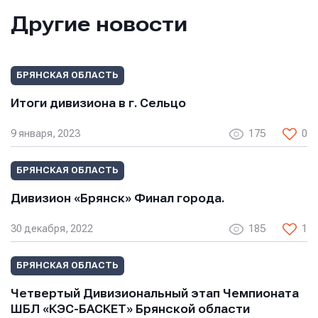
Другие новости
Сообщение
Сообщение
Сообщение
БРЯНСКАЯ ОБЛАСТЬ
Итоги дивизиона в г. Сельцо
9 января, 2023
175
0
БРЯНСКАЯ ОБЛАСТЬ
Отправить
Отправить
Дивизион «Брянск» Финал города.
Отправить
Нажимая кнопку “Отправить”, вы соглашаетесь с
Нажимая кнопку “Отправить”, вы соглашаетесь с
30 декабря, 2022
185
1
Нажимая кнопку “Отправить”, вы соглашаетесь с
условиями обработки персональных данных
условиями обработки персональных данных
условиями обработки персональных данных
БРЯНСКАЯ ОБЛАСТЬ
Четвертый Дивизиональный этап Чемпионата
ШБЛ «КЭС-БАСКЕТ» Брянской области