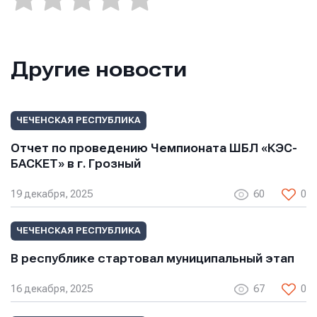
Отправить
Отправить
Другие новости
Отправить
Нажимая кнопку “Отправить”, вы соглашаетесь с
Нажимая кнопку “Отправить”, вы соглашаетесь с
Нажимая кнопку “Отправить”, вы соглашаетесь с
условиями обработки персональных данных
условиями обработки персональных данных
условиями обработки персональных данных
ЧЕЧЕНСКАЯ РЕСПУБЛИКА
Отчет по проведению Чемпионата ШБЛ «КЭС-
БАСКЕТ» в г. Грозный
19 декабря, 2025
60
0
ЧЕЧЕНСКАЯ РЕСПУБЛИКА
В республике стартовал муниципальный этап
16 декабря, 2025
67
0