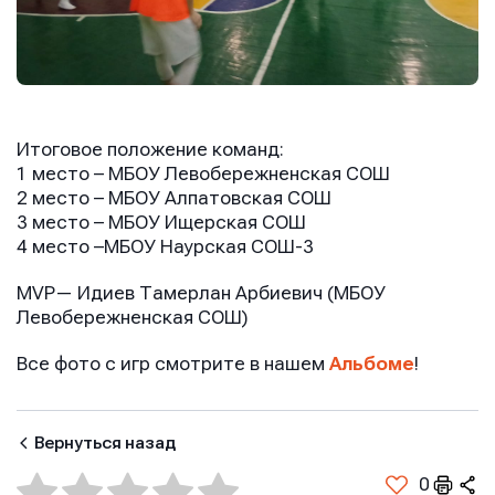
Имя
Имя
Имя
E-mail
E-mail
Итоговое положение команд:
E-mail
1 место – МБОУ Левобережненская СОШ
2 место – МБОУ Алпатовская СОШ
3 место – МБОУ Ищерская СОШ
Телефон
Телефон
4 место –МБОУ Наурская СОШ-3
Телефон
MVP
— Идиев Тамерлан Арбиевич (МБОУ
Левобережненская СОШ
)
Сообщение
Сообщение
Сообщение
Все фото с игр смотрите в нашем
Альбоме
!
Вернуться назад
0