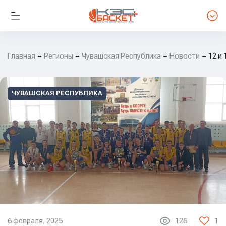
Главная
Регионы
Чувашская Республика
Новости
12 и
ЧУВАШСКАЯ РЕСПУБЛИКА
6 февраля, 2025
126
1