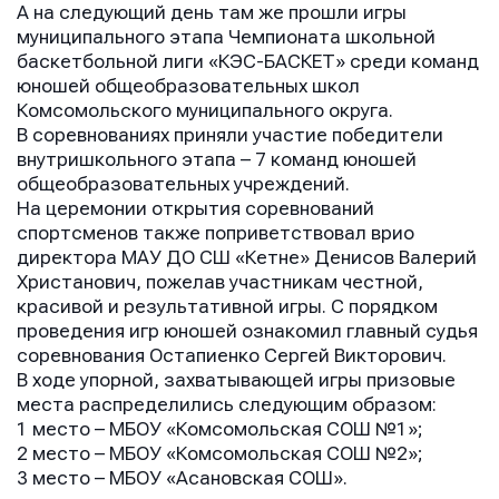
А на следующий день там же прошли игры
муниципального этапа Чемпионата школьной
баскетбольной лиги «КЭС-БАСКЕТ» среди команд
юношей общеобразовательных школ
Комсомольского муниципального округа.
В соревнованиях приняли участие победители
внутришкольного этапа – 7 команд юношей
общеобразовательных учреждений.
На церемонии открытия соревнований
спортсменов также поприветствовал врио
директора МАУ ДО СШ «Кетне» Денисов Валерий
Христанович, пожелав участникам честной,
красивой и результативной игры. С порядком
проведения игр юношей ознакомил главный судья
соревнования Остапиенко Сергей Викторович.
В ходе упорной, захватывающей игры призовые
Имя
Имя
места распределились следующим образом:
Имя
1 место – МБОУ «Комсомольская СОШ №1»;
2 место – МБОУ «Комсомольская СОШ №2»;
3 место – МБОУ «Асановская СОШ».
E-mail
E-mail