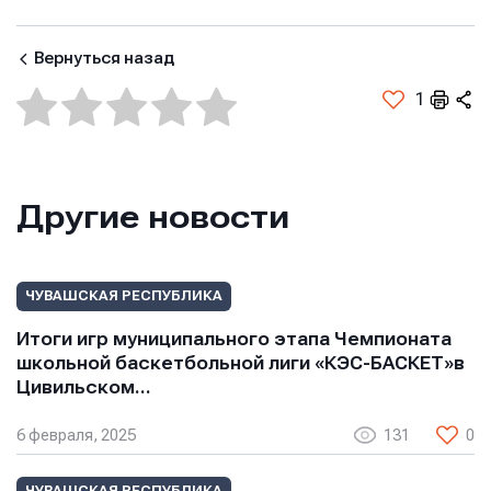
E-mail
Вернуться назад
Телефон
Телефон
1
Телефон
Сообщение
Сообщение
Другие новости
Сообщение
ЧУВАШСКАЯ РЕСПУБЛИКА
Итоги игр муниципального этапа Чемпионата
школьной баскетбольной лиги «КЭС-БАСКЕТ»в
Цивильском…
6 февраля, 2025
131
0
Отправить
Отправить
Отправить