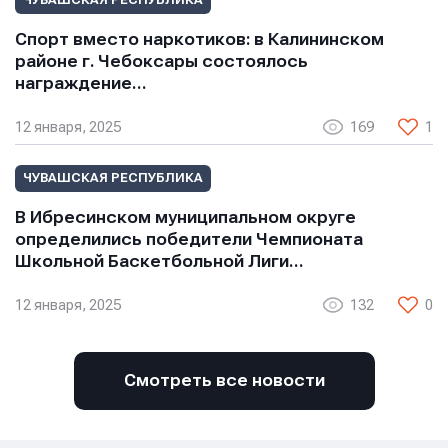
ЧУВАШСКАЯ РЕСПУБЛИКА
Нажимая кнопку “Отправить”, вы соглашаетесь с
Нажимая кнопку “Отправить”, вы соглашаетесь с
Нажимая кнопку “Отправить”, вы соглашаетесь с
условиями обработки персональных данных
условиями обработки персональных данных
Спорт вместо наркотиков: в Калининском
условиями обработки персональных данных
районе г. Чебоксары состоялось
награждение…
12 января, 2025
169
1
ЧУВАШСКАЯ РЕСПУБЛИКА
В Ибресинском муниципальном округе
определились победители Чемпионата
Школьной Баскетбольной Лиги…
12 января, 2025
132
0
Смотреть все новости