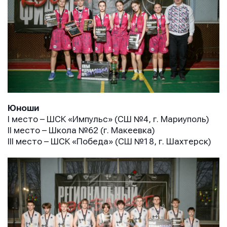
Имя
Имя
Имя
Юноши
I место – ШСК «Импульс» (СШ №4, г. Мариуполь)
II место – Школа №62 (г. Макеевка)
E-mail
E-mail
III место – ШСК «Победа» (СШ №18, г. Шахтерск)
E-mail
Телефон
Телефон
Телефон