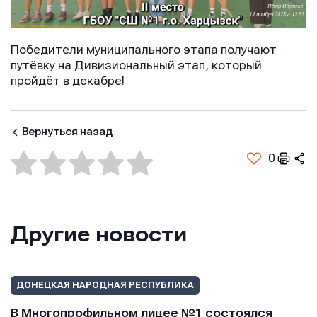
Победители муниципального этапа получают
путёвку на Дивизиональный этап, который
пройдёт в декабре!
Имя
Имя
Вернуться назад
Имя
0
E-mail
E-mail
E-mail
Другие новости
Телефон
Телефон
Телефон
ДОНЕЦКАЯ НАРОДНАЯ РЕСПУБЛИКА
В Многопрофильном лицее №1 состоялся