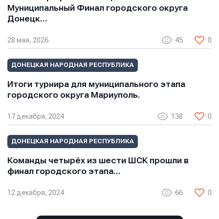
Сообщение
Сообщение
Муниципальный Финал городского округа
Сообщение
Донецк…
28 мая, 2026
45
0
ДОНЕЦКАЯ НАРОДНАЯ РЕСПУБЛИКА
Итоги турнира для муниципального этапа
городского округа Мариуполь.
Отправить
Отправить
17 декабря, 2024
138
0
Отправить
Нажимая кнопку “Отправить”, вы соглашаетесь с
Нажимая кнопку “Отправить”, вы соглашаетесь с
ДОНЕЦКАЯ НАРОДНАЯ РЕСПУБЛИКА
Нажимая кнопку “Отправить”, вы соглашаетесь с
условиями обработки персональных данных
условиями обработки персональных данных
условиями обработки персональных данных
Команды четырёх из шести ШСК прошли в
финал городского этапа…
12 декабря, 2024
66
0