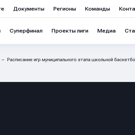
ге
Документы
Регионы
Команды
Конт
и
Суперфинал
Проекты лиги
Медиа
Ста
и
Расписание игр муниципального этапа школьной баскетб