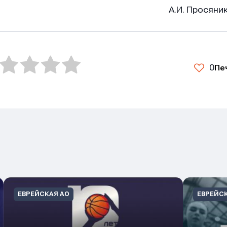
судья: А.И. Просяни
0
Пе
ЕВРЕЙСКАЯ АО
ЕВРЕЙС