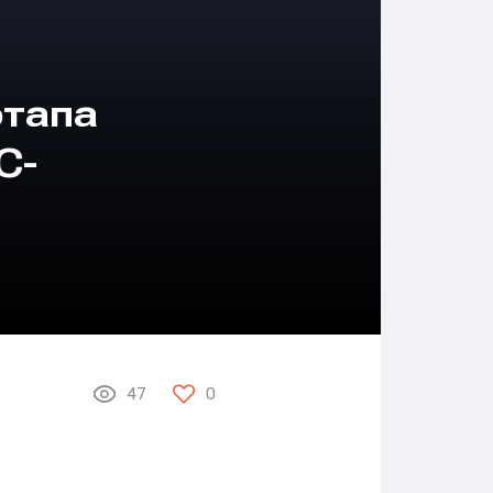
этапа
С-
47
0