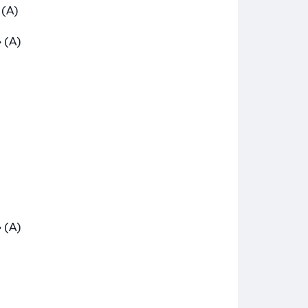
(А)
 (А)
 (А)