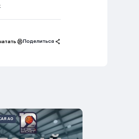
к
Поделиться
чатать
КАЯ АО