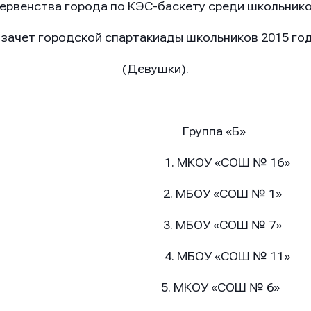
ервенства города по КЭС-баскету среди школьник
 зачет городской спартакиады школьников 2015 год
(Девушки).
«А» Группа «Б»
Ш № 23» 1. МКОУ «СОШ № 16»
Ш № 5» 2. МБОУ «СОШ № 1»
Ш № 8» 3. МБОУ «СОШ № 7»
Ш № 10» 4. МБОУ «СОШ № 11»
Ш № 4» 5. МКОУ «СОШ № 6»