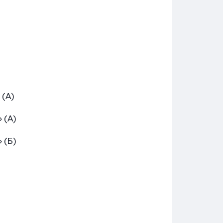
(А)
 (А)
 (Б)