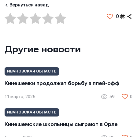
Вернуться назад
0
Имя
Имя
Имя
E-mail
E-mail
Другие новости
E-mail
ИВАНОВСКАЯ ОБЛАСТЬ
Телефон
Телефон
Телефон
Кинешемки продолжат борьбу в плей-офф
11 марта, 2026
59
0
Сообщение
Сообщение
Сообщение
ИВАНОВСКАЯ ОБЛАСТЬ
Кинешемские школьницы сыграют в Орле