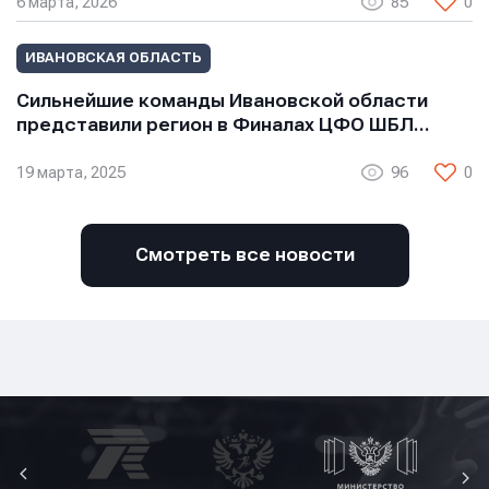
6 марта, 2026
85
0
ИВАНОВСКАЯ ОБЛАСТЬ
Сильнейшие команды Ивановской области
Отправить
Отправить
представили регион в Финалах ЦФО ШБЛ…
Отправить
Нажимая кнопку “Отправить”, вы соглашаетесь с
Нажимая кнопку “Отправить”, вы соглашаетесь с
19 марта, 2025
96
0
Нажимая кнопку “Отправить”, вы соглашаетесь с
условиями обработки персональных данных
условиями обработки персональных данных
условиями обработки персональных данных
Смотреть все новости