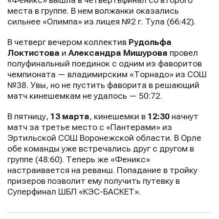
«Феникс» вышла в четвертьфинал со второго
места в группе. В нем волжанки оказались
сильнее «Олимпа» из лицея №2 г. Тула (66:42).
В четверг вечером коллектив
Рудольфа
Локтистова
и
Александра Мишурова
провел
полуфинальный поединок с одним из фаворитов
чемпионата — владимирским «Торнадо» из СОШ
№38. Увы, но не пустить фаворита в решающий
матч кинешемкам не удалось — 50:72.
В пятницу,
13 марта
, кинешемки в
12:30
начнут
матч за третье место с «Пантерами» из
Эртильской СОШ Воронежской области. В Орле
обе команды уже встречались друг с другом в
группе (48:60). Теперь же «Феникс»
настраивается на реванш. Попадание в тройку
призеров позволит ему получить путевку в
Суперфинал ШБЛ «КЭС-БАСКЕТ».