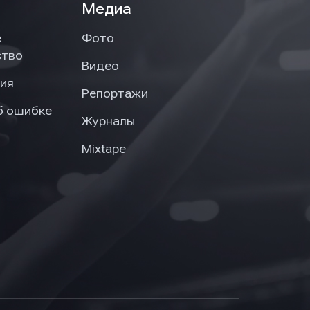
Медиа
е
Фото
ство
Видео
ия
Репортажи
б ошибке
Журналы
Mixtape