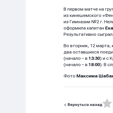
В первом матче на гр
из кинешемского «Фен
из Гимназии №2 г. Нел
оформила капитан
Ека
Результативно сыграл
Во вторник, 12 марта,
два оставшихся поеди
(начало – в
13:30
) и с
(начало – в
18:00
). В 
Фото
Максима Шаба
Имя
Имя
Имя
Вернуться назад