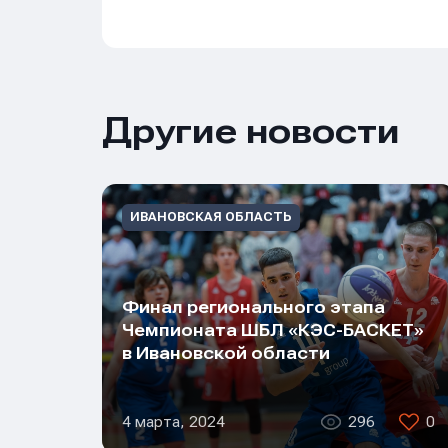
E-mail
E-mail
E-mail
Другие новости
Телеф
Телеф
Телеф
ИВАНОВСКАЯ ОБЛАСТЬ
Сообщ
Сообщ
Сообщ
Финал регионального этапа
Чемпионата ШБЛ «КЭС-БАСКЕТ»
в Ивановской области
4 марта, 2024
296
0