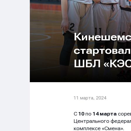
Кинешемс
стартовал
ШБЛ «КЭС
11 марта, 2024
С
10
по
14 марта
сорев
Центрального федерал
комплексе «Смена».