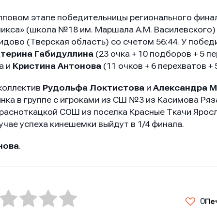
упповом этапе победительницы регионального фин
икса» (школа №18 им. Маршала А.М. Василевского
идово (Тверская область) со счетом 56:44. У побе
терина Габидуллина
(23 очка + 10 подборов + 5 пе
а и
Кристина Антонова
(11 очков + 6 перехватов + 
 коллектив
Рудольфа Локтистова
и
Александра 
нка в группе с игроками из СШ №3 из Касимова Ря
 Красноткацкой СОШ из поселка Красные Ткачи Ярос
случае успеха кинешемки выйдут в 1/4 финала.
нова
.
0
Пе