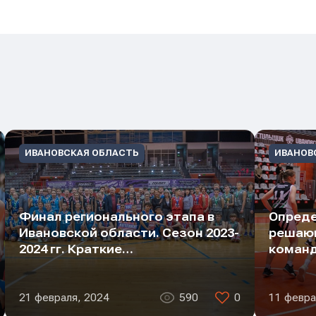
он
он
он
ИВАНОВСКАЯ ОБЛАСТЬ
ИВАНОВ
ение
ение
ение
Финал регионального этапа в
Опреде
Ивановской области. Сезон 2023-
решаю
2024 гг. Краткие…
команд
21 февраля, 2024
590
0
11 февра