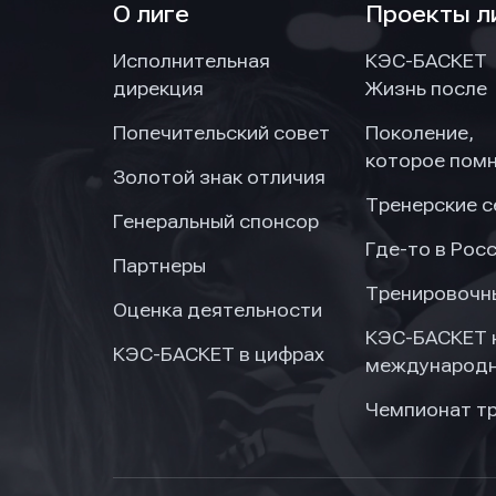
О лиге
Проекты л
Исполнительная
КЭС-БАСКЕТ
дирекция
Жизнь после
Попечительский совет
Поколение,
которое пом
Золотой знак отличия
Тренерские 
Генеральный спонсор
Где-то в Рос
Партнеры
Тренировочн
Оценка деятельности
КЭС-БАСКЕТ 
КЭС-БАСКЕТ в цифрах
международн
Чемпионат т