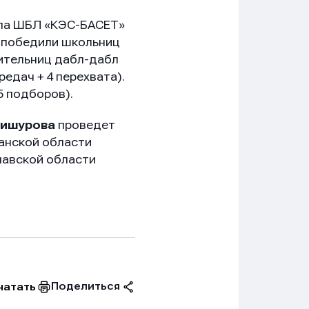
ала ШБЛ «КЭС-БАСЕТ»
) победили школьниц
дительниц дабл-дабл
редач + 4 перехвата).
5 подборов).
Мишурова
проведет
занской области
лавской области
Поделиться
чатать