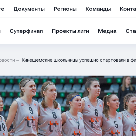
ге
Документы
Регионы
Команды
Конт
и
Суперфинал
Проекты лиги
Медиа
Ста
овости
Кинешемские школьницы успешно стартовали в 