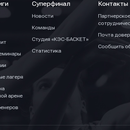
иги
Суперфинал
Контакты
Новости
Партнерско
сотрудниче
Команды
Почта довер
Студия «КЭС-БАСКЕТ»
нит
Сообщить о
Статистика
семинары
сии
ые лагеря
на
ой арене
ренеров