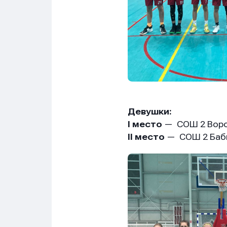
Девушки:
I место
— СОШ 2 Вор
II место
— СОШ 2 Баб