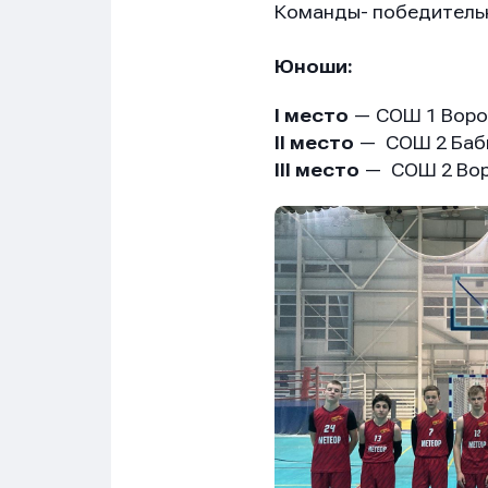
Команды- победительн
Юноши:
I место
— СОШ 1 Воро
II место
— СОШ 2 Баб
III место
— СОШ 2 Во