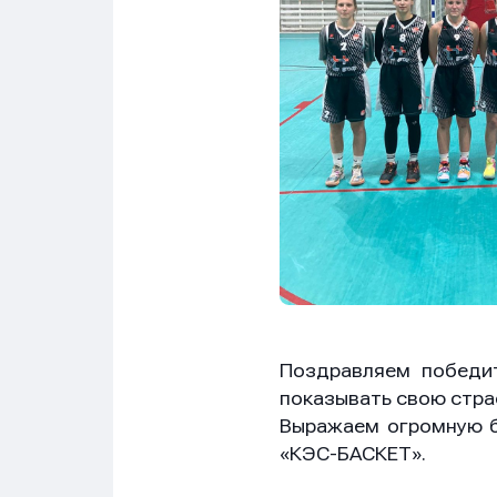
Имя
Имя
Имя
E-mail
E-mail
E-mail
Телеф
Телеф
Телеф
Сообщ
Сообщ
Сообщ
Поздравляем победи
показывать свою страс
Выражаем огромную б
«КЭС-БАСКЕТ».