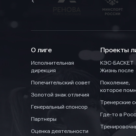
О лиге
Проекты л
Исполнительная
КЭС-БАСКЕТ
дирекция
Жизнь после
Попечительский совет
Поколение,
которое пом
Золотой знак отличия
Тренерские 
Генеральный спонсор
Где-то в Рос
Партнеры
Тренировочн
Оценка деятельности