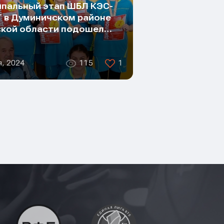
пальный этап ШБЛ КЭС-
 в Думиничском районе
кой области подошел…
я, 2024
115
1