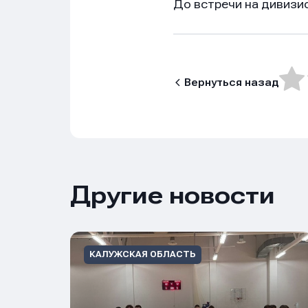
До встречи на дивизи
Вернуться назад
Нажим
Нажим
Нажим
обраб
обраб
обраб
Другие новости
КАЛУЖСКАЯ ОБЛАСТЬ