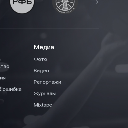
Медиа
е
Фото
ство
Видео
ия
Репортажи
б ошибке
Журналы
Mixtape