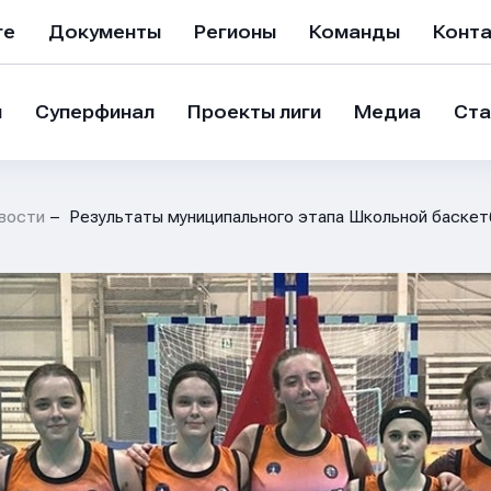
ге
Документы
Регионы
Команды
Конт
и
Суперфинал
Проекты лиги
Медиа
Ста
вости
Результаты муниципального этапа Школьной баскет