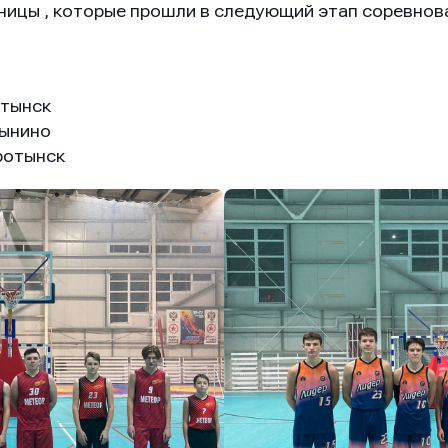
ицы , которые прошли в следующий этап соревнов
тынск
ынино
ротынск