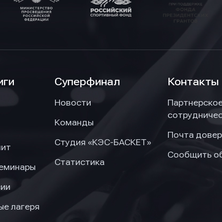
иги
Суперфинал
Контакты
Новости
Партнерско
сотрудниче
Команды
Почта довер
Студия «КЭС-БАСКЕТ»
нит
Сообщить о
Статистика
семинары
сии
ые лагеря