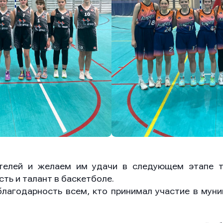
он
он
он
ение
ение
ение
телей и желаем им удачи в следующем этапе т
ть и талант в баскетболе.
лагодарность всем, кто принимал участие в мун