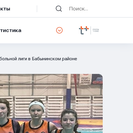
акты
тистика
больной лиги в Бабынинском районе