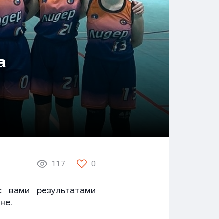
а
117
0
с вами результатами
не.