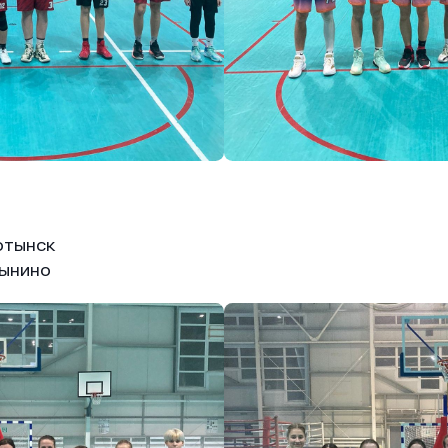
отынск
ынино