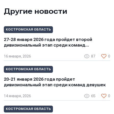
Телефон
Другие новости
Сообщение
Сообщение
Сообщение
КОСТРОМСКАЯ ОБЛАСТЬ
27-28 января 2026 года пройдет второй
дивизиональный этап среди команд…
16 января, 2026
87
0
КОСТРОМСКАЯ ОБЛАСТЬ
Отправить
Отправить
20-21 января 2026 года пройдет
Отправить
дивизиональный этап среди команд девушек
Нажимая кнопку “Отправить”, вы соглашаетесь с
Нажимая кнопку “Отправить”, вы соглашаетесь с
Нажимая кнопку “Отправить”, вы соглашаетесь с
условиями обработки персональных данных
условиями обработки персональных данных
14 января, 2026
65
0
условиями обработки персональных данных
КОСТРОМСКАЯ ОБЛАСТЬ