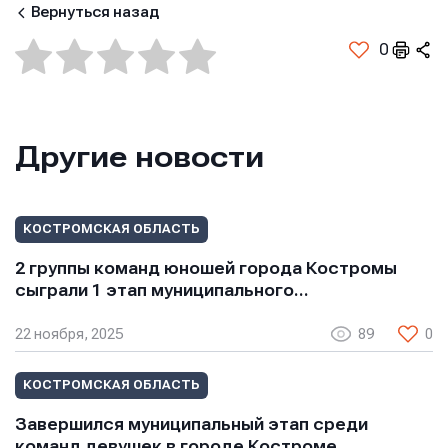
Вернуться назад
0
Имя
Имя
Имя
Другие новости
E-mail
E-mail
E-mail
КОСТРОМСКАЯ ОБЛАСТЬ
Телефон
Телефон
2 группы команд юношей города Костромы
Телефон
сыграли 1 этап муниципального…
22 ноября, 2025
89
0
Сообщение
Сообщение
Сообщение
КОСТРОМСКАЯ ОБЛАСТЬ
Завершился муниципальный этап среди
команд девушек в городе Костроме