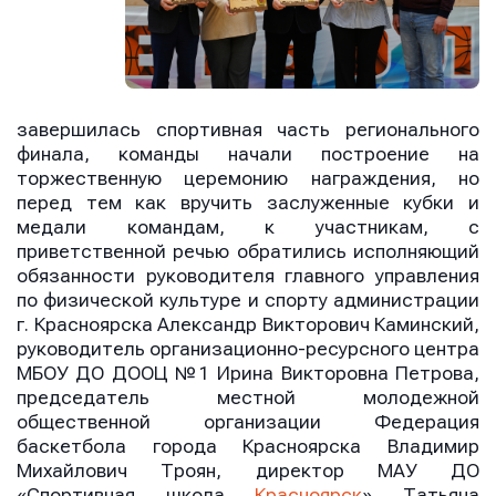
Сообщение
Сообщение
Сообщение
завершилась спортивная часть регионального
финала, команды начали построение на
торжественную церемонию награждения, но
перед тем как вручить заслуженные кубки и
медали командам, к участникам, с
приветственной речью обратились исполняющий
Отправить
Отправить
обязанности руководителя главного управления
Отправить
по физической культуре и спорту администрации
Нажимая кнопку “Отправить”, вы соглашаетесь с
Нажимая кнопку “Отправить”, вы соглашаетесь с
г. Красноярска Александр Викторович Каминский,
Нажимая кнопку “Отправить”, вы соглашаетесь с
условиями обработки персональных данных
условиями обработки персональных данных
руководитель организационно-ресурсного центра
условиями обработки персональных данных
МБОУ ДО ДООЦ №1
Ирина Викторовна Петрова,
председатель местной молодежной
общественной организации Федерация
баскетбола города Красноярска Владимир
Михайлович Троян, директор МАУ ДО
«Спортивная школа
Красноярск
» Татьяна