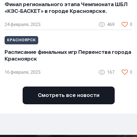
Финал регионального этапа Чемпионата ШБЛ
«КЭС-БАСКЕТ» в городе Красноярске.
24 февраля, 2023
469
0
КРАСНОЯРСК
Отправить
Отправить
Отправить
Расписание финальных игр Первенства города
Красноярск
Нажимая кнопку “Отправить”, вы соглашаетесь с
Нажимая кнопку “Отправить”, вы соглашаетесь с
Нажимая кнопку “Отправить”, вы соглашаетесь с
условиями обработки персональных данных
условиями обработки персональных данных
условиями обработки персональных данных
16 февраля, 2023
167
0
Смотреть все новости