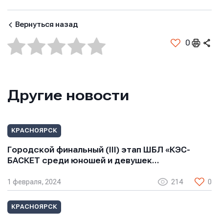
Вернуться назад
0
Имя
Имя
Имя
Другие новости
E-mail
E-mail
E-mail
КРАСНОЯРСК
Телефон
Телефон
Телефон
Городской финальный (III) этап ШБЛ «КЭС-
БАСКЕТ среди юношей и девушек…
Сообщение
Сообщение
1 февраля, 2024
214
0
Сообщение
КРАСНОЯРСК