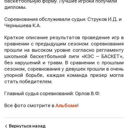
баскетбольную форму. Лучшие игроки получили
дипломы.
Соревнования обслуживали судьи: Струков И.Д. и
Чернышева К.А.
Отправить
Отправить
Отправить
Краткое описание результатов проведение игр в
Нажимая кнопку “Отправить”, вы соглашаетесь с
Нажимая кнопку “Отправить”, вы соглашаетесь с
сравнении с предыдущим сезоном: соревнования
Нажимая кнопку “Отправить”, вы соглашаетесь с
условиями обработки персональных данных
условиями обработки персональных данных
прошли на высоком уровне согласно регламенту
условиями обработки персональных данных
школьной баскетбольной лиги «КЭС – БАСКЕТ»,
без нарушений и травм. В сравнении с прошлым
сезоном, соревнования у девушек прошли в очень
упорной борьбе, каждая команда призер могла
стать победителем.
Главный судья соревнований: Орлов В.Ф.
Все фото смотрите в
Альбоме
!
Вернуться назад