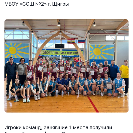
МБОУ «СОШ №2» г. Щигры
Имя
Имя
Имя
E-mail
E-mail
E-mail
Телефон
Телефон
Телефон
Сообщение
Сообщение
Сообщение
Игроки команд, занявшие 1 места получили