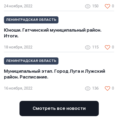
E-mail
E-mail
24 ноября, 2022
150
0
E-mail
ЛЕНИНГРАДСКАЯ ОБЛАСТЬ
Телефон
Телефон
Юноши. Гатчинский муниципальный район.
Телефон
Итоги.
18 ноября, 2022
115
0
Сообщение
Сообщение
Сообщение
ЛЕНИНГРАДСКАЯ ОБЛАСТЬ
Муниципальный этап. Город Луга и Лужский
район. Расписание.
16 ноября, 2022
136
0
Смотреть все новости
Отправить
Отправить
Отправить