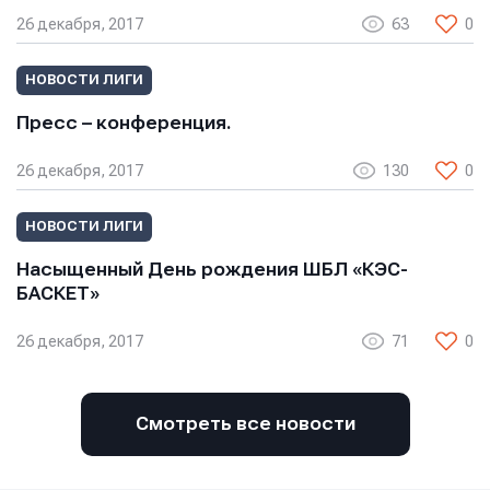
E-mail
E-mail
E-mail
26 декабря, 2017
63
0
НОВОСТИ ЛИГИ
Телефон
Телефон
Пресс – конференция.
Телефон
26 декабря, 2017
130
0
Сообщение
Сообщение
Сообщение
НОВОСТИ ЛИГИ
Насыщенный День рождения ШБЛ «КЭС-
БАСКЕТ»
26 декабря, 2017
71
0
Смотреть все новости
Отправить
Отправить
Отправить