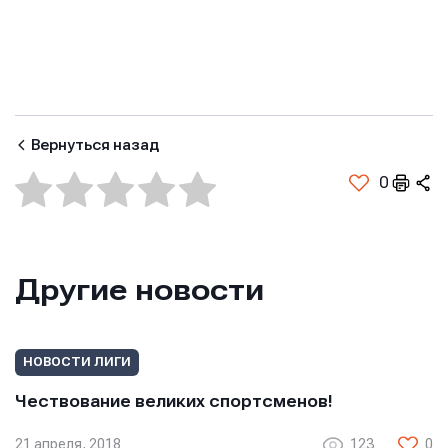
Имя
Имя
Вернуться назад
Имя
0
E-mail
E-mail
E-mail
Другие новости
Телефон
Телефон
Телефон
НОВОСТИ ЛИГИ
Чествование великих спортсменов!
Сообщение
Сообщение
Сообщение
21 апреля, 2018
123
0